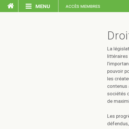
menu
accès membres
accueil droit d'auteur
Droi
La législat
envoyez une lettre
littéraire
l’importan
pouvoir po
les créate
enjeux
contenus à
sociétés d
de maximis
ressources
Les progrè
défendus, 