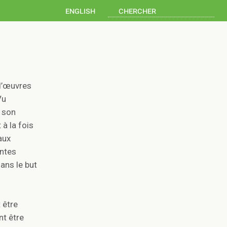
english
 d’œuvres
Vu
n son
 à la fois
aux
antes
ans le but
 être
nt être